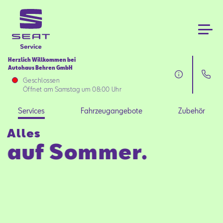
Herzlich Willkommen bei
Autohaus Behren GmbH
Services
Geschlossen
Öffnet am Samstag um 08:00 Uhr
Fahrzeugangebote
Services
Fahrzeugangebote
Zubehör
Alles
Zubehör
auf Sommer.
Über uns
Aktionen